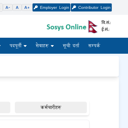
k
A-
A
A+
Employer
Login
Contributor
Login
वि.सं.:
ई.सं.:
पदपूर्ती
सेवाहरु
सूची दर्ता
सम्पर्क
कर्मचारीहरु