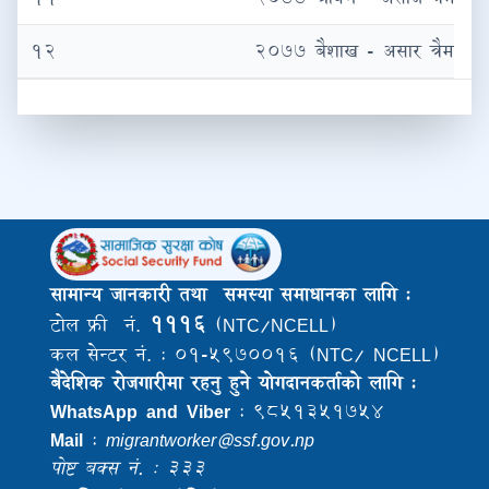
१२
२०७७ बैशाख - असार त्रैमासिक 
सामान्य जानकारी तथा समस्या समाधानका लागि :
१११६
टोल फ्री नं.
(NTC/NCELL)
कल सेन्टर नं. : ०१-५९७००१६ (NTC/ NCELL)
बैदेशिक राेजगारीमा रहनु हुने याेगदानकर्ताकाे लागि :
WhatsApp and Viber
: ९८५१३५१७५४
Mail
:
migrantworker@ssf.gov.np
पोष्ट बक्स नं. : ३३३