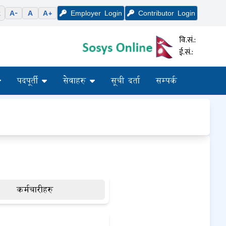
k
A-
A
A+
Employer
Login
Contributor
Login
वि.सं.:
ई.सं.:
पदपूर्ती
सेवाहरु
सूची दर्ता
सम्पर्क
कर्मचारीहरु