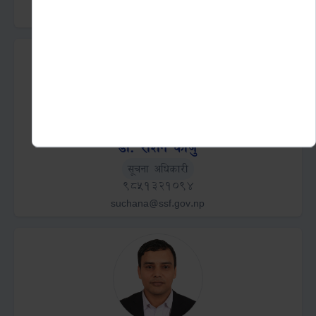
Email
krishnaadhikari@ssf.gov.np
डा. रोशन कोजु
Role
सूचना अधिकारी
Mobile
9851321094
Email
suchana@ssf.gov.np