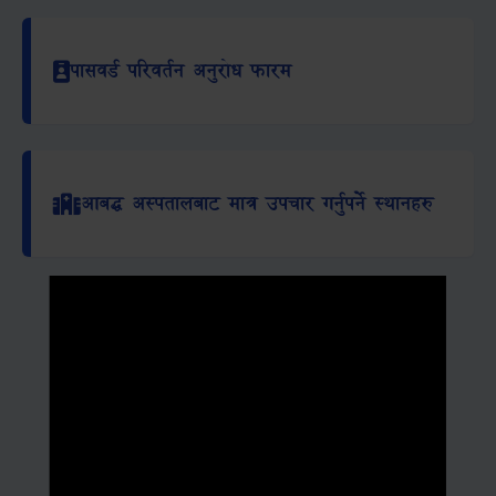
पासवर्ड परिवर्तन अनुरोध फारम
आबद्ध अस्पतालबाट मात्र उपचार गर्नुपर्ने स्थानहरु