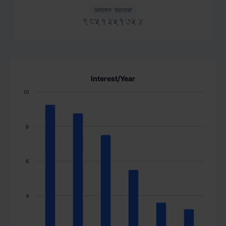
Role
Phone
प्रशासन सहायक
9851351754
Interest/Year
10
8
6
4