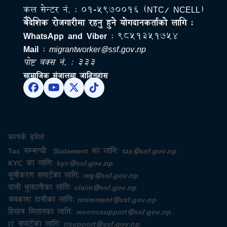
Page 1 of 231
Prev
Next
कल सेन्टर नं. : ०१-५९७००१६ (NTC/ NCELL)
बैदेशिक राेजगारीमा रहनु हुने याेगदानकर्ताकाे लागि :
WhatsApp and Viber
: ९८५१३५१७५४
Mail
:
migrantworker@ssf.gov.np
पोष्ट बक्स नं. : ३३३
सामाजिक संजालमा जोडिनुहोस
सम्पर्क इमेल
Tax सम्बन्धी Statement को लागि:
tax@ssf.gov.np
KYC को लागि:
kyc@ssf.gov.np
सूचीकरण सपोर्टको लागि:
reg@ssf.gov.np
दाबी भुक्तानीका लागि:
claim@ssf.gov.np
अवकाश दाबीका लागि:
retirement@ssf.gov.np
हिसाब मिलानका लागि:
reconcsupport@ssf.gov.np
IT सपोर्टको लागि:
itsupport@ssf.gov.np