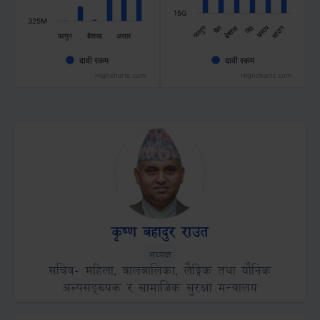
15G
325M
जेठ
असार
फागुन
चैत
बैशाख
साउन
फागुन
बैशाख
असार
दावी रकम
दावी रकम
Highcharts.com
Highcharts.com
कृष्ण बहादुर राउत
Role
Title
अध्यक्ष
सचिव- महिला, बालबालिका, लैङ्गिक तथा यौनिक
अल्पसङ्ख्यक र सामाजिक सुरक्षा मन्त्रालय