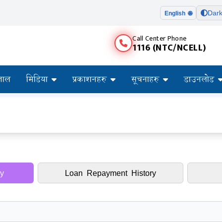
Dar
English 🌐
Call Center Phone
1116 (NTC/NCELL)
ताल
मिडिया
प्रकाशनहरु
सूचनाहरु
डाउनलोड
y
Loan Repayment History