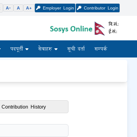
k
A-
A
A+
Employer
Login
Contributor
Login
वि.सं.:
ई.सं.:
पदपूर्ती
सेवाहरु
सूची दर्ता
सम्पर्क
Contribution History