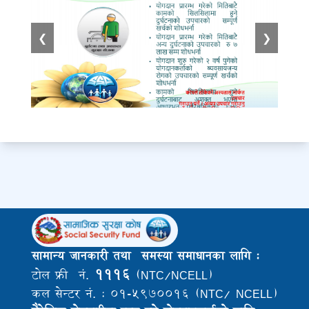
❮
❯
सामान्य जानकारी तथा समस्या समाधानका लागि :
१११६
टोल फ्री नं.
(NTC/NCELL)
कल सेन्टर नं. : ०१-५९७००१६ (NTC/ NCELL)