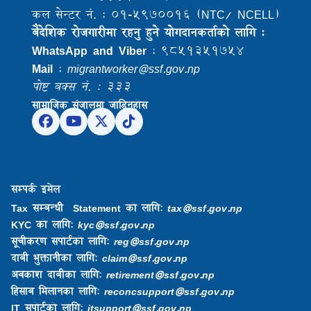
कल सेन्टर नं. : ०१-५९७००१६ (NTC/ NCELL)
बैदेशिक राेजगारीमा रहनु हुने याेगदानकर्ताकाे लागि :
WhatsApp and Viber
: ९८५१३५१७५४
Mail
:
migrantworker@ssf.gov.np
पोष्ट बक्स नं. : ३३३
सामाजिक संजालमा जोडिनुहोस
सम्पर्क इमेल
Tax सम्बन्धी Statement को लागि:
tax@ssf.gov.np
KYC को लागि:
kyc@ssf.gov.np
सूचीकरण सपोर्टको लागि:
reg@ssf.gov.np
दाबी भुक्तानीका लागि:
claim@ssf.gov.np
अवकाश दाबीका लागि:
retirement@ssf.gov.np
हिसाब मिलानका लागि:
reconcsupport@ssf.gov.np
IT सपोर्टको लागि:
itsupport@ssf.gov.np