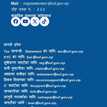
Mail
:
migrantworker@ssf.gov.np
पोष्ट बक्स नं. : ३३३
सामाजिक संजालमा जोडिनुहोस
सम्पर्क इमेल
Tax सम्बन्धी Statement को लागि:
tax@ssf.gov.np
KYC को लागि:
kyc@ssf.gov.np
सूचीकरण सपोर्टको लागि:
reg@ssf.gov.np
दाबी भुक्तानीका लागि:
claim@ssf.gov.np
अवकाश दाबीका लागि:
retirement@ssf.gov.np
हिसाब मिलानका लागि:
reconcsupport@ssf.gov.np
IT सपोर्टको लागि:
itsupport@ssf.gov.np
जानकारीका लागि:
info@ssf.gov.np​
कानूनी परामर्शका लागि:
ssfnepal@ssf.gov.np​
सापटीको लागि : loan@ssf.gov.np,