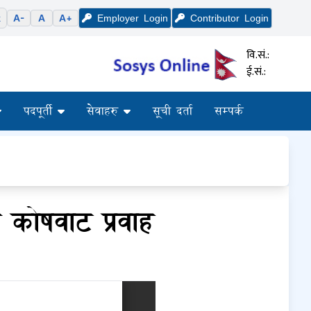
k
A-
A
A+
Employer
Login
Contributor
Login
वि.सं.:
ई.सं.:
पदपूर्ती
सेवाहरु
सूची दर्ता
सम्पर्क
 कोषवाट प्रवाह