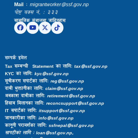
Mail
:
migrantworker@ssf.gov.np
पोष्ट बक्स नं. : ३३३
सामाजिक संजालमा जोडिनुहोस
सम्पर्क इमेल
Tax सम्बन्धी Statement को लागि:
tax@ssf.gov.np
KYC को लागि:
kyc@ssf.gov.np
सूचीकरण सपोर्टको लागि:
reg@ssf.gov.np
दाबी भुक्तानीका लागि:
claim@ssf.gov.np
अवकाश दाबीका लागि:
retirement@ssf.gov.np
हिसाब मिलानका लागि:
reconcsupport@ssf.gov.np
IT सपोर्टको लागि:
itsupport@ssf.gov.np
जानकारीका लागि:
info@ssf.gov.np​
कानूनी परामर्शका लागि:
ssfnepal@ssf.gov.np​
सापटीको लागि : loan@ssf.gov.np,