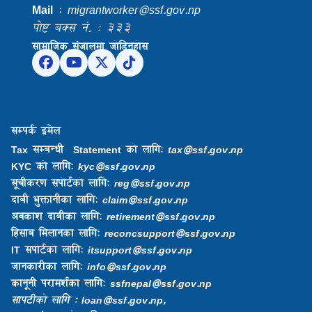
Mail
:
migrantworker@ssf.gov.np
पोष्ट बक्स नं. : ३३३
सामाजिक संजालमा जोडिनुहोस
सम्पर्क इमेल
Tax सम्बन्धी Statement को लागि:
tax@ssf.gov.np
KYC को लागि:
kyc@ssf.gov.np
सूचीकरण सपोर्टको लागि:
reg@ssf.gov.np
दाबी भुक्तानीका लागि:
claim@ssf.gov.np
अवकाश दाबीका लागि:
retirement@ssf.gov.np
हिसाब मिलानका लागि:
reconcsupport@ssf.gov.np
IT सपोर्टको लागि:
itsupport@ssf.gov.np
जानकारीका लागि:
info@ssf.gov.np​
कानूनी परामर्शका लागि:
ssfnepal@ssf.gov.np​
सापटीको लागि : loan@ssf.gov.np,