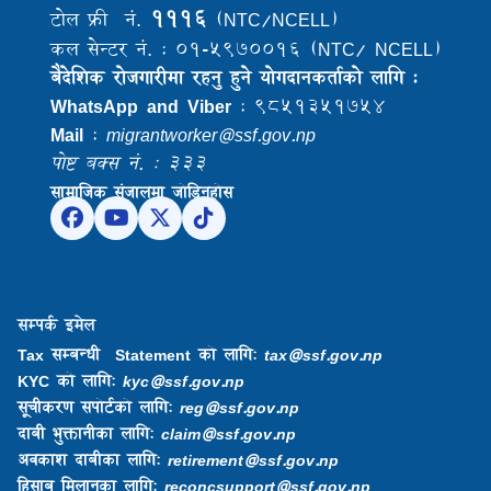
१११६
टोल फ्री नं.
(NTC/NCELL)
कल सेन्टर नं. : ०१-५९७००१६ (NTC/ NCELL)
बैदेशिक राेजगारीमा रहनु हुने याेगदानकर्ताकाे लागि :
WhatsApp and Viber
: ९८५१३५१७५४
Mail
:
migrantworker@ssf.gov.np
पोष्ट बक्स नं. : ३३३
सामाजिक संजालमा जोडिनुहोस
सम्पर्क इमेल
Tax सम्बन्धी Statement को लागि:
tax@ssf.gov.np
KYC को लागि:
kyc@ssf.gov.np
सूचीकरण सपोर्टको लागि:
reg@ssf.gov.np
दाबी भुक्तानीका लागि:
claim@ssf.gov.np
अवकाश दाबीका लागि:
retirement@ssf.gov.np
हिसाब मिलानका लागि:
reconcsupport@ssf.gov.np