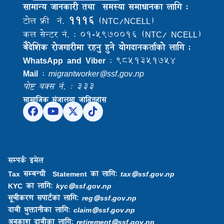
सामान्य जानकारी तथा समस्या समाधानका लागि :
१११६
टोल फ्री नं.
(NTC/NCELL)
कल सेन्टर नं. : ०१-५९७००१६ (NTC/ NCELL)
बैदेशिक राेजगारीमा रहनु हुने याेगदानकर्ताकाे लागि :
WhatsApp and Viber
: ९८५१३५१७५४
Mail
:
migrantworker@ssf.gov.np
पोष्ट बक्स नं. : ३३३
सामाजिक संजालमा जोडिनुहोस
सम्पर्क इमेल
Tax सम्बन्धी Statement को लागि:
tax@ssf.gov.np
KYC को लागि:
kyc@ssf.gov.np
सूचीकरण सपोर्टको लागि:
reg@ssf.gov.np
दाबी भुक्तानीका लागि:
claim@ssf.gov.np
अवकाश दाबीका लागि:
retirement@ssf.gov.np