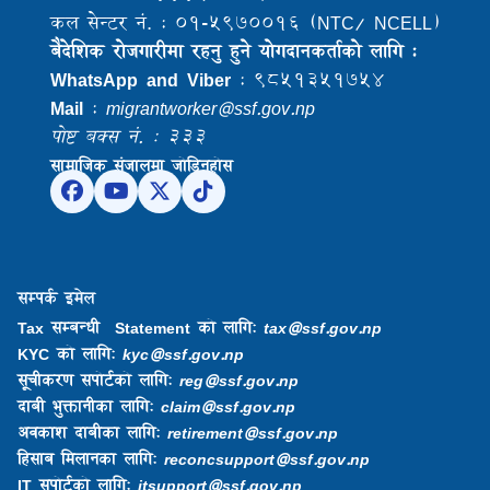
कल सेन्टर नं. : ०१-५९७००१६ (NTC/ NCELL)
बैदेशिक राेजगारीमा रहनु हुने याेगदानकर्ताकाे लागि :
WhatsApp and Viber
: ९८५१३५१७५४
Mail
:
migrantworker@ssf.gov.np
पोष्ट बक्स नं. : ३३३
सामाजिक संजालमा जोडिनुहोस
सम्पर्क इमेल
Tax सम्बन्धी Statement को लागि:
tax@ssf.gov.np
KYC को लागि:
kyc@ssf.gov.np
सूचीकरण सपोर्टको लागि:
reg@ssf.gov.np
दाबी भुक्तानीका लागि:
claim@ssf.gov.np
अवकाश दाबीका लागि:
retirement@ssf.gov.np
हिसाब मिलानका लागि:
reconcsupport@ssf.gov.np
IT सपोर्टको लागि:
itsupport@ssf.gov.np