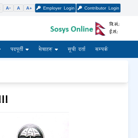
k
A-
A
A+
Employer
Login
Contributor
Login
वि.सं.:
ई.सं.:
पदपूर्ती
सेवाहरु
सूची दर्ता
सम्पर्क
!!