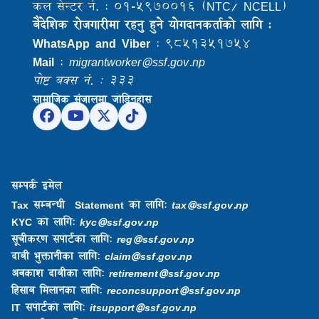
कल सेन्टर नं. : ०१-५९७००१६ (NTC/ NCELL)
बैदेशिक राेजगारीमा रहनु हुने याेगदानकर्ताकाे लागि :
WhatsApp and Viber
: ९८५१३५१७५४
Mail
:
migrantworker@ssf.gov.np
पोष्ट बक्स नं. : ३३३
सामाजिक संजालमा जोडिनुहोस
सम्पर्क इमेल
Tax सम्बन्धी Statement को लागि:
tax@ssf.gov.np
KYC को लागि:
kyc@ssf.gov.np
सूचीकरण सपोर्टको लागि:
reg@ssf.gov.np
दाबी भुक्तानीका लागि:
claim@ssf.gov.np
अवकाश दाबीका लागि:
retirement@ssf.gov.np
हिसाब मिलानका लागि:
reconcsupport@ssf.gov.np
IT सपोर्टको लागि:
itsupport@ssf.gov.np