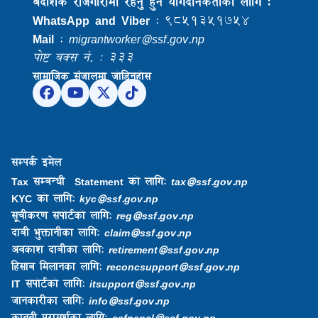
बैदेशिक राेजगारीमा रहनु हुने याेगदानकर्ताकाे लागि :
WhatsApp and Viber
: ९८५१३५१७५४
Mail
:
migrantworker@ssf.gov.np
पोष्ट बक्स नं. : ३३३
सामाजिक संजालमा जोडिनुहोस
सम्पर्क इमेल
Tax सम्बन्धी Statement को लागि:
tax@ssf.gov.np
KYC को लागि:
kyc@ssf.gov.np
सूचीकरण सपोर्टको लागि:
reg@ssf.gov.np
दाबी भुक्तानीका लागि:
claim@ssf.gov.np
अवकाश दाबीका लागि:
retirement@ssf.gov.np
हिसाब मिलानका लागि:
reconcsupport@ssf.gov.np
IT सपोर्टको लागि:
itsupport@ssf.gov.np
जानकारीका लागि:
info@ssf.gov.np​
कानूनी परामर्शका लागि:
ssfnepal@ssf.gov.np​