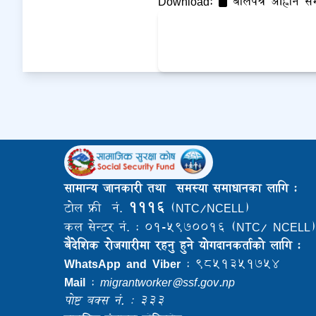
Download:
बोलपत्र आह्वान सम्
सामान्य जानकारी तथा समस्या समाधानका लागि :
१११६
टोल फ्री नं.
(NTC/NCELL)
कल सेन्टर नं. : ०१-५९७००१६ (NTC/ NCELL)
बैदेशिक राेजगारीमा रहनु हुने याेगदानकर्ताकाे लागि :
WhatsApp and Viber
: ९८५१३५१७५४
Mail
:
migrantworker@ssf.gov.np
पोष्ट बक्स नं. : ३३३