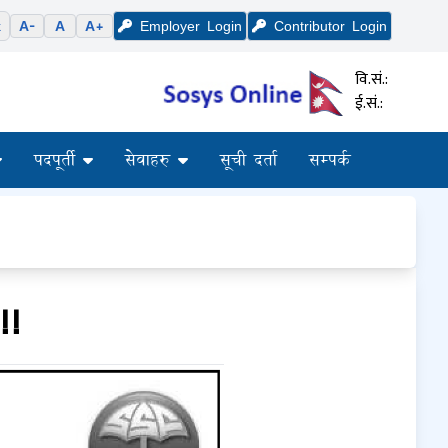
k
A-
A
A+
Employer
Login
Contributor
Login
वि.सं.:
ई.सं.:
पदपूर्ती
सेवाहरु
सूची दर्ता
सम्पर्क
!!